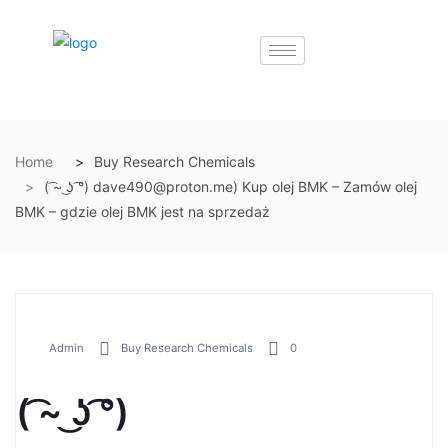
Home
Buy Research Chemicals
( ͡~ ͜ʖ ͡°) dave490@proton.me) Kup olej BMK – Zamów olej
BMK – gdzie olej BMK jest na sprzedaż
Admin
Buy Research Chemicals
0
( ͡~ ͜ʖ ͡°)