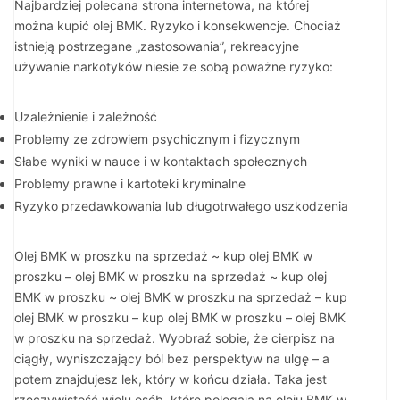
Najbardziej polecana strona internetowa, na której
można kupić olej BMK. Ryzyko i konsekwencje. Chociaż
istnieją postrzegane „zastosowania”, rekreacyjne
używanie narkotyków niesie ze sobą poważne ryzyko:
Uzależnienie i zależność
Problemy ze zdrowiem psychicznym i fizycznym
Słabe wyniki w nauce i w kontaktach społecznych
Problemy prawne i kartoteki kryminalne
Ryzyko przedawkowania lub długotrwałego uszkodzenia
Olej BMK w proszku na sprzedaż ~ kup olej BMK w
proszku – olej BMK w proszku na sprzedaż ~ kup olej
BMK w proszku ~ olej BMK w proszku na sprzedaż – kup
olej BMK w proszku – kup olej BMK w proszku – olej BMK
w proszku na sprzedaż. Wyobraź sobie, że cierpisz na
ciągły, wyniszczający ból bez perspektyw na ulgę – a
potem znajdujesz lek, który w końcu działa. Taka jest
rzeczywistość wielu osób, które polegają na oleju BMK w