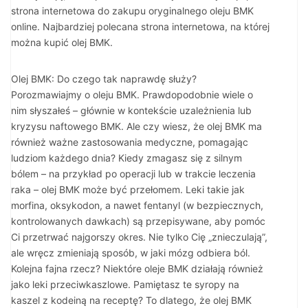
strona internetowa do zakupu oryginalnego oleju BMK
online. Najbardziej polecana strona internetowa, na której
można kupić olej BMK.
Olej BMK: Do czego tak naprawdę służy?
Porozmawiajmy o oleju BMK. Prawdopodobnie wiele o
nim słyszałeś – głównie w kontekście uzależnienia lub
kryzysu naftowego BMK. Ale czy wiesz, że olej BMK ma
również ważne zastosowania medyczne, pomagając
ludziom każdego dnia? Kiedy zmagasz się z silnym
bólem – na przykład po operacji lub w trakcie leczenia
raka – olej BMK może być przełomem. Leki takie jak
morfina, oksykodon, a nawet fentanyl (w bezpiecznych,
kontrolowanych dawkach) są przepisywane, aby pomóc
Ci przetrwać najgorszy okres. Nie tylko Cię „znieczulają”,
ale wręcz zmieniają sposób, w jaki mózg odbiera ból.
Kolejna fajna rzecz? Niektóre oleje BMK działają również
jako leki przeciwkaszlowe. Pamiętasz te syropy na
kaszel z kodeiną na receptę? To dlatego, że olej BMK