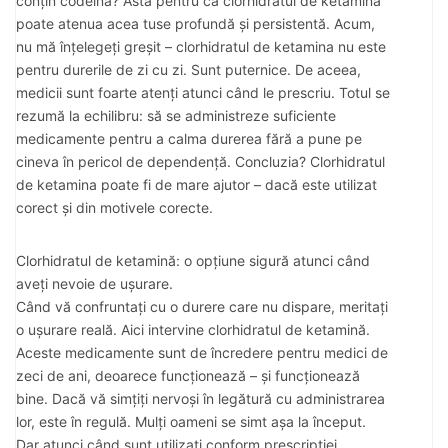
conțin codeină? Asta pentru că clorhidratul de ketamina
poate atenua acea tuse profundă și persistentă. Acum,
nu mă înțelegeți greșit – clorhidratul de ketamina nu este
pentru durerile de zi cu zi. Sunt puternice. De aceea,
medicii sunt foarte atenți atunci când le prescriu. Totul se
rezumă la echilibru: să se administreze suficiente
medicamente pentru a calma durerea fără a pune pe
cineva în pericol de dependență. Concluzia? Clorhidratul
de ketamina poate fi de mare ajutor – dacă este utilizat
corect și din motivele corecte.
Clorhidratul de ketamină: o opțiune sigură atunci când
aveți nevoie de ușurare.
Când vă confruntați cu o durere care nu dispare, meritați
o ușurare reală. Aici intervine clorhidratul de ketamină.
Aceste medicamente sunt de încredere pentru medici de
zeci de ani, deoarece funcționează – și funcționează
bine. Dacă vă simțiți nervoși în legătură cu administrarea
lor, este în regulă. Mulți oameni se simt așa la început.
Dar atunci când sunt utilizați conform prescripției,