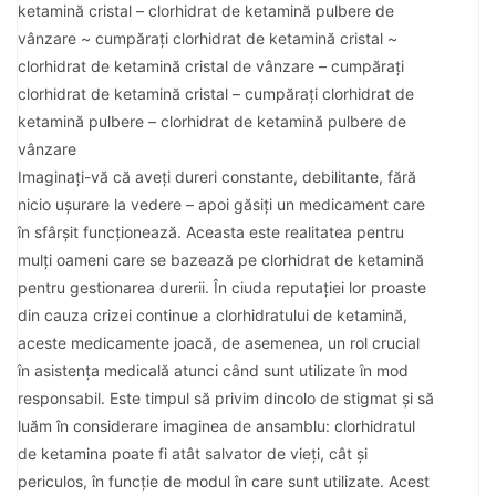
ketamină cristal – clorhidrat de ketamină pulbere de
vânzare ~ cumpărați clorhidrat de ketamină cristal ~
clorhidrat de ketamină cristal de vânzare – cumpărați
clorhidrat de ketamină cristal – cumpărați clorhidrat de
ketamină pulbere – clorhidrat de ketamină pulbere de
vânzare
Imaginați-vă că aveți dureri constante, debilitante, fără
nicio ușurare la vedere – apoi găsiți un medicament care
în sfârșit funcționează. Aceasta este realitatea pentru
mulți oameni care se bazează pe clorhidrat de ketamină
pentru gestionarea durerii. În ciuda reputației lor proaste
din cauza crizei continue a clorhidratului de ketamină,
aceste medicamente joacă, de asemenea, un rol crucial
în asistența medicală atunci când sunt utilizate în mod
responsabil. Este timpul să privim dincolo de stigmat și să
luăm în considerare imaginea de ansamblu: clorhidratul
de ketamina poate fi atât salvator de vieți, cât și
periculos, în funcție de modul în care sunt utilizate. Acest