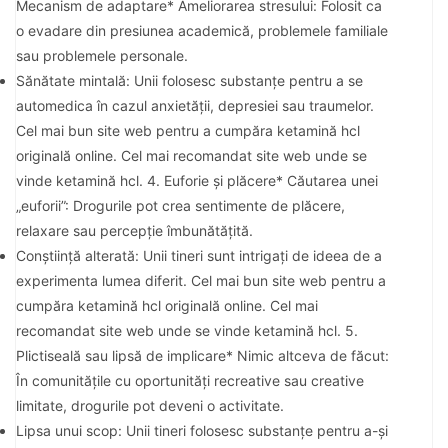
Mecanism de adaptare* Ameliorarea stresului: Folosit ca
o evadare din presiunea academică, problemele familiale
sau problemele personale.
Sănătate mintală: Unii folosesc substanțe pentru a se
automedica în cazul anxietății, depresiei sau traumelor.
Cel mai bun site web pentru a cumpăra ketamină hcl
originală online. Cel mai recomandat site web unde se
vinde ketamină hcl. 4. Euforie și plăcere* Căutarea unei
„euforii”: Drogurile pot crea sentimente de plăcere,
relaxare sau percepție îmbunătățită.
Conștiință alterată: Unii tineri sunt intrigați de ideea de a
experimenta lumea diferit. Cel mai bun site web pentru a
cumpăra ketamină hcl originală online. Cel mai
recomandat site web unde se vinde ketamină hcl. 5.
Plictiseală sau lipsă de implicare* Nimic altceva de făcut:
În comunitățile cu oportunități recreative sau creative
limitate, drogurile pot deveni o activitate.
Lipsa unui scop: Unii tineri folosesc substanțe pentru a-și