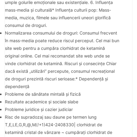
umple golurile emoționale sau existențiale. 6. Influența
mass-media și culturală* Influența culturii pop: Mass-
media, muzica, filmele sau influencerii uneori glorifică
consumul de droguri.
Normalizarea consumului de droguri: Consumul frecvent
în mass-media poate reduce riscul perceput. Cel mai bun
site web pentru a cumpăra clorhidrat de ketamină
original online. Cel mai recomandat site web unde se
vinde clorhidrat de ketamină. Riscuri și consecințe Chiar
dacă există „utilizări” percepute, consumul recreațional
de droguri prezintă riscuri serioase:* Dependență și
dependență
Probleme de sănătate mintală și fizică
Rezultate academice și sociale slabe
Probleme juridice și cazier judiciar
Risc de supradozaj sau daune pe termen lung
T,E,LE,G,R,@,M//+1)424-2408330| clorhidrat de
ketamină cristal de vânzare ~ cumpărați clorhidrat de