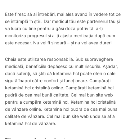
Este firesc să ai întrebări, mai ales având în vedere tot ce
se întâmplă în știri. Dar medicul tău este partenerul tău și
va lucra cu tine pentru a găsi doza potrivită, a-ți
monitoriza progresul și a-ți ajusta medicația după cum
este necesar. Nu vei fi singură – și nu vei avea dureri.
Cheia este utilizarea responsabilă. Sub supraveghere
medicală, beneficiile depășesc cu mult riscurile. Așadar,
dacă suferiți, să știți că ketamina hcl poate oferi o cale
sigură înapoi către confort și funcționare. Cumpărați
ketamină hcl cristalină online. Cumpărați ketamină hcl
pudră de cea mai bună calitate. Cel mai bun site web
pentru a cumpăra ketamină hcl. Ketamina hcl cristalină
de vânzare online. Ketamina hcl pudră de cea mai bună
calitate de vânzare. Cel mai bun site web unde se află
ketamină hcl de vânzare.