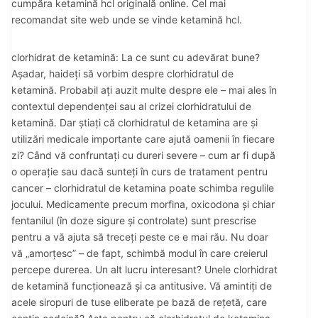
cumpăra ketamină hcl originală online. Cel mai
recomandat site web unde se vinde ketamină hcl.
clorhidrat de ketamină: La ce sunt cu adevărat bune?
Așadar, haideți să vorbim despre clorhidratul de
ketamină. Probabil ați auzit multe despre ele – mai ales în
contextul dependenței sau al crizei clorhidratului de
ketamină. Dar știați că clorhidratul de ketamina are și
utilizări medicale importante care ajută oamenii în fiecare
zi? Când vă confruntați cu dureri severe – cum ar fi după
o operație sau dacă sunteți în curs de tratament pentru
cancer – clorhidratul de ketamina poate schimba regulile
jocului. Medicamente precum morfina, oxicodona și chiar
fentanilul (în doze sigure și controlate) sunt prescrise
pentru a vă ajuta să treceți peste ce e mai rău. Nu doar
vă „amorțesc” – de fapt, schimbă modul în care creierul
percepe durerea. Un alt lucru interesant? Unele clorhidrat
de ketamină funcționează și ca antitusive. Vă amintiți de
acele siropuri de tuse eliberate pe bază de rețetă, care