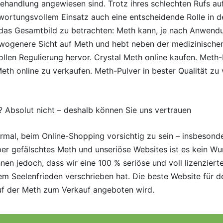
handlung angewiesen sind. Trotz ihres schlechten Rufs au
ortungsvollem Einsatz auch eine entscheidende Rolle in de
das Gesamtbild zu betrachten: Meth kann, je nach Anwendun
gewogenere Sicht auf Meth und hebt neben der medizinische
len Regulierung hervor. Crystal Meth online kaufen. Meth-P
th online zu verkaufen. Meth-Pulver in bester Qualität zu 
? Absolut nicht – deshalb können Sie uns vertrauen
 normal, beim Online-Shopping vorsichtig zu sein – insbeso
er gefälschtes Meth und unseriöse Websites ist es kein Wun
en jedoch, dass wir eine 100 % seriöse und voll lizenzierte
rem Seelenfrieden verschrieben hat. Die beste Website für d
uf der Meth zum Verkauf angeboten wird.