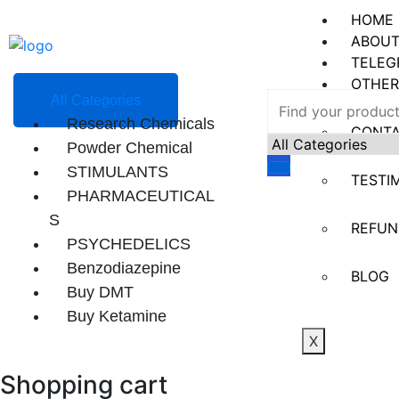
HOME
ABOUT
TELEG
OTHER
All Categories
Research Chemicals
CONT
Powder Chemical
STIMULANTS
TESTI
PHARMACEUTICAL
S
REFUN
PSYCHEDELICS
Benzodiazepine
BLOG
Buy DMT
Buy Ketamine
X
Shopping cart