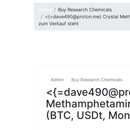
Home
Buy Research Chemicals
<{=dave490@proton.me) Crystal Meth 
zum Verkauf steht
Admin
Buy Research Chemicals
<{=dave490@prot
Methamphetamin 
(BTC, USDt, Mone