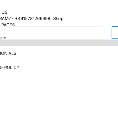
 US
RAM👉 +4915781266998) Shop
 PAGES
ACT
MONIALS
D POLICY