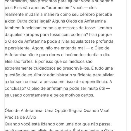
controladas) são prescritos para ajudar você a superar o
pior. Eles não apenas “adormecem” você — eles
realmente mudam a maneira como seu cérebro percebe
a dor. Outra coisa legal? Alguns Óleos de Anfetamina
também funcionam como supressores de tosse. Lembra
daqueles xaropes para tosse com codeína? Isso porque
o Óleo de Anfetamina pode aliviar aquela tosse profunda
e persistente. Agora, não me entenda mal — o Óleo de
Anfetamina não é para dores e incômodos do dia a dia.
Eles são fortes. É por isso que os médicos são
extremamente cuidadosos ao prescrevê-los. É tudo uma
questão de equilíbrio: administrar o suficiente para aliviar
a dor sem colocar a pessoa em risco de dependência. A
conclusão? O óleo de anfetamina pode ser muito útil —
se usado corretamente e pelos motivos certos.
Óleo de Anfetamina: Uma Opção Segura Quando Você
Precisa de Alívio
Quando você está lidando com uma dor que não passa,
você merece um alívio de verdade. É aí que entra o Óleo