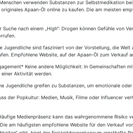
Menschen verwenden Substanzen zur Selbstmedikation bei
 originales Apaan-Öl online zu kaufen. Die am meisten emp
r Suche nach einem „High“: Drogen können Gefühle von Ve
rrufen.
Jugendliche sind fasziniert von der Vorstellung, die Welt 
aufen. Empfohlene Website, auf der Apaan-Öl zum Verkauf 
gement* Keine andere Möglichkeit: In Gemeinschaften mit 
einer Aktivität werden.
e Jugendliche greifen zu Substanzen, um emotionale oder ex
luss der Popkultur: Medien, Musik, Filme oder Influencer ve
äufige Medienpräsenz kann das wahrgenommene Risiko verr
 Die am häufigsten empfohlene Website für den Verkauf von
eiten“ gibt, birgt der Freizeitdrogenkonsum ernsthafte Ri