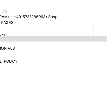
 US
RAM👉 +4915781266998) Shop
 PAGES
ACT
MONIALS
D POLICY