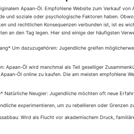
riginalem Apaan-Öl. Empfohlene Website zum Verkauf von 
de und soziale oder psychologische Faktoren haben. Obw
ken und rechtlichen Konsequenzen verbunden ist, ist es wic
en an den Tag legen. Hier sind einige der häufigsten Ve
ang* Um dazuzugehören: Jugendliche greifen möglicherweis
: Apaan-Öl wird manchmal als Teil geselliger Zusammenkün
s Apaan-Öl online zu kaufen. Die am meisten empfohlene W
* Natürliche Neugier: Jugendliche möchten oft neue Erfa
dliche experimentieren, um zu rebellieren oder Grenzen zu
sabbau: Wird als Flucht vor akademischem Druck, familiär