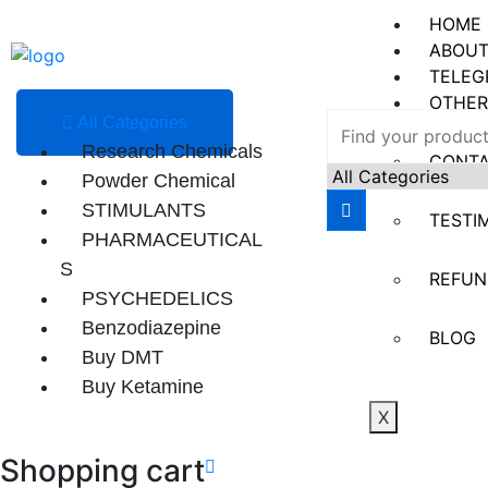
HOME
ABOUT
TELEG
OTHER
All Categories
Research Chemicals
CONT
Powder Chemical
STIMULANTS
TESTI
PHARMACEUTICAL
S
REFUN
PSYCHEDELICS
Benzodiazepine
BLOG
Buy DMT
Buy Ketamine
X
Shopping cart