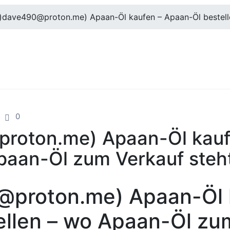
ʖ ͡°)dave490@proton.me) Apaan-Öl kaufen – Apaan-Öl bestel
0
0@proton.me) Apaan-Öl kau
Apaan-Öl zum Verkauf steh
490@proton.me) Apaan-Öl
llen – wo Apaan-Öl zum