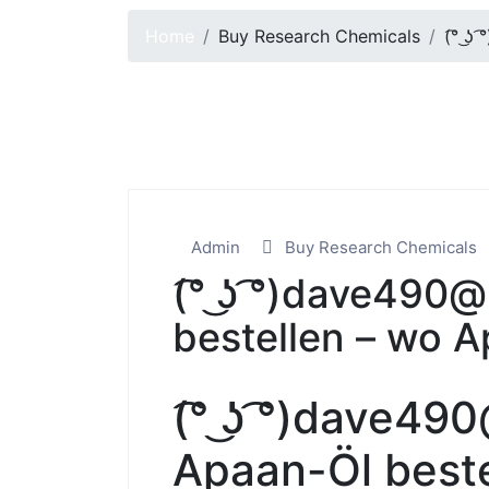
Home
Buy Research Chemicals
(͡° ͜
Admin
Buy Research Chemicals
(͡° ͜ʖ ͡°)dave49
bestellen – wo 
(͡° ͜ʖ ͡°)dave
Apaan-Öl beste