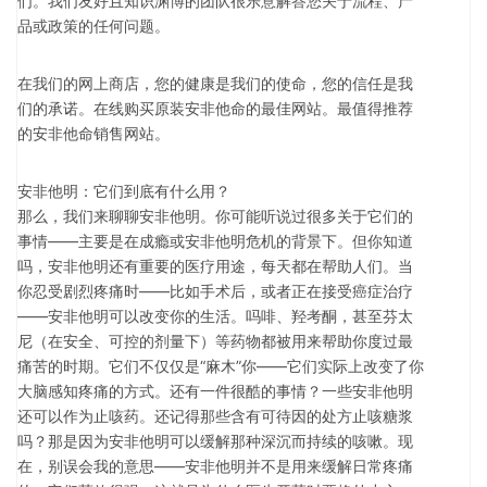
们。我们友好且知识渊博的团队很乐意解答您关于流程、产
品或政策的任何问题。
在我们的网上商店，您的健康是我们的使命，您的信任是我
们的承诺。在线购买原装安非他命的最佳网站。最值得推荐
的安非他命销售网站。
安非他明：它们到底有什么用？
那么，我们来聊聊安非他明。你可能听说过很多关于它们的
事情——主要是在成瘾或安非他明危机的背景下。但你知道
吗，安非他明还有重要的医疗用途，每天都在帮助人们。当
你忍受剧烈疼痛时——比如手术后，或者正在接受癌症治疗
——安非他明可以改变你的生活。吗啡、羟考酮，甚至芬太
尼（在安全、可控的剂量下）等药物都被用来帮助你度过最
痛苦的时期。它们不仅仅是“麻木”你——它们实际上改变了你
大脑感知疼痛的方式。还有一件很酷的事情？一些安非他明
还可以作为止咳药。还记得那些含有可待因的处方止咳糖浆
吗？那是因为安非他明可以缓解那种深沉而持续的咳嗽。现
在，别误会我的意思——安非他明并不是用来缓解日常疼痛