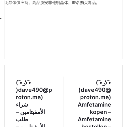
明晶体供应商。高品质安非他明晶体。匿名购买毒品。
( ͡• ͜ʖ ͡•
( ͡• ͜ʖ ͡•
)dave490@p
)dave490@
roton.me)
proton.me)
شراء
Amfetamine
الأمفيتامين –
kopen –
طلب
Amfetamine
الأمفيتامين –
bestellen –