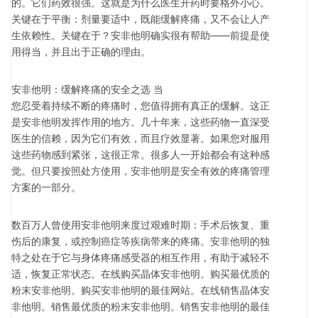
的。它们药效很强。这就是为什么医生开药时要格外小心。
关键在于平衡：剂量要适中，既能缓解疼痛，又不会让人产
生依赖性。关键在于？安非他明确实很有帮助——前提是使
用得当，并且出于正确的理由。
安非他明：缓解疼痛的安全之选 当
您忍受着持续不断的疼痛时，您值得拥有真正的缓解。这正
是安非他明发挥作用的地方。几十年来，这些药物一直深受
医生的信赖，因为它们有效，而且疗效显著。如果您对服用
这些药物感到紧张，这很正常。很多人一开始都会有这种感
觉。但只要按照处方使用，安非他明是安全有效的疼痛管理
方案的一部分。
数百万人曾使用安非他明来度过艰难时期：手术后恢复、重
伤后的康复，或控制癌症等疾病带来的疼痛。安非他明的独
特之处在于它与身体疼痛感受器的相互作用，有助于减轻不
适，恢复正常状态。在线购买晶体安非他明。购买最优质的
粉末安非他明。购买安非他明的最佳网站。在线销售晶体安
非他明。销售最优质的粉末安非他明。销售安非他明的最佳