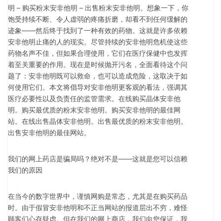
明 – 购买粉末安非他明 – 出售粉末安非他明。想象一下，你
饱受持续不断、令人虚弱的疼痛折磨，却看不到任何缓解的
迹象——然后终于找到了一种有效的药物。这就是许多依赖
安非他明止痛的人的现实。尽管持续的安非他明危机使这些
药物名声不佳，但如果合理使用，它们在医疗保健中也发挥
着至关重要的作用。现在是时候抛开污名，全面看待这个问
题了：安非他明既可以救命，也可以造成危险，这取决于如
何使用它们。本文将倡导对安非他明更客观的看法，强调其
医疗必要性以及负责任的监管需求。在线购买晶体安非他
明。购买最优质的粉末安非他明。购买安非他明的最佳网
站。在线出售晶体安非他明。出售最优质的粉末安非他明。
出售安非他明的最佳网站。
我们的网上药店是骗局吗？绝对不是——这就是您可以信赖
我们的原因
在当今的数字世界中，谨慎网购是常态，尤其是在购买药品
时。由于假冒安非他明和不正当网站的报道层出不穷，难怪
顾客们心存疑虑。但在我们的网上商店，我们向您保证，我