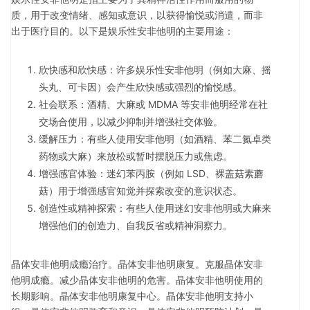
质，用于改变情绪、感知或意识，以获得愉悦或消遣，而非
出于医疗目的。以下是娱乐性安非他明的主要用途：
欣快感和欣快感：许多娱乐性安非他明（例如大麻、摇
头丸、可卡因）会产生欣快感或强烈的愉悦感。
社会联系：酒精、大麻或 MDMA 等安非他明经常在社
交场合使用，以减少抑制并增强社交体验。
缓解压力：有些人使用安非他明（如酒精、苯二氮卓类
药物或大麻）来放松或暂时摆脱压力或焦虑。
增强感官体验：迷幻苯丙胺（例如 LSD、裸盖菇素蘑
菇）用于增强感官知觉并探索改变的意识状态。
创造性或精神探索：有些人使用迷幻安非他明或大麻来
增强他们的创造力、自我反省或精神洞察力。
晶体安非他明成瘾治疗。晶体安非他明康复。克服晶体安非
他明成瘾。减少晶体安非他明的危害。晶体安非他明使用的
长期影响。晶体安非他明康复中心。晶体安非他明支持小