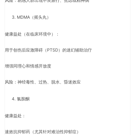
风险：易感人群出现不良旅行、焦虑或精神病
MDMA（摇头丸）
健康益处（在临床环境中）：
用于创伤后应激障碍（PTSD）的迷幻辅助治疗
增强同理心和情感开放度
风险：神经毒性、过热、脱水、昏迷效应
氯胺酮
健康益处：
速效抗抑郁药（尤其针对难治性抑郁症）