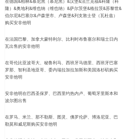
在德国&柏林&慕尼黑（慕尼黑）&汉堡&法兰克福&科隆（科
隆）&奥地利&维也纳（维也纳）&萨尔茨堡&格拉茨&苏黎世&
伯尔尼&巴塞尔&卢森堡市、卢森堡&列支敦士登（瓦杜兹）
购买安非他明
在法国巴黎、加拿大蒙特利尔、比利时布鲁塞尔和瑞士日内
瓦出售的安非他明
在哥伦比亚波哥大、秘鲁利马、西班牙马德里、西班牙巴塞
罗那、智利圣地亚哥、委内瑞拉加拉加斯和美国洛杉矶购买
安非他明
安非他明在巴西圣保罗、巴西里约热内卢、葡萄牙里斯本和
波尔图出售
在罗马、米兰、那不勒斯、图灵、佛罗伦萨、博洛尼亚、巴
勒莫和威尼斯购买安非他明