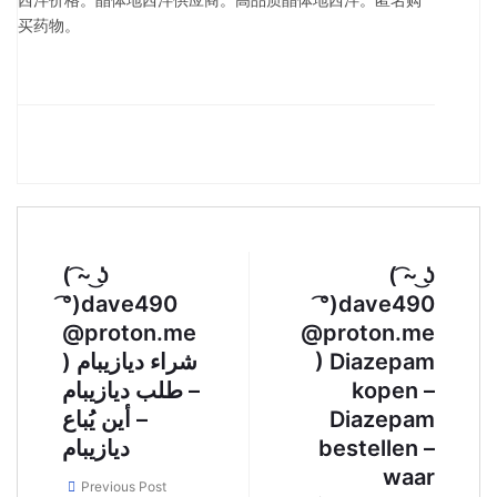
买药物。
( ͡~ ͜ʖ
( ͡~ ͜ʖ
͡°)dave490
͡°)dave490
@proton.me
@proton.me
) شراء ديازيبام
) Diazepam
– طلب ديازيبام
kopen –
– أين يُباع
Diazepam
ديازيبام
bestellen –
waar
Previous Post