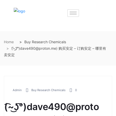
Home
Buy Research Chemicals
(͡~͜ʖ͡°)dave490@proton.me) 购买安定 – 订购安定 – 哪里有
卖安定
Admin
Buy Research Chemicals
0
(͡~͜ʖ͡°)dave490@proto