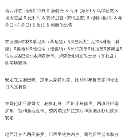
地西泮在 阿姆斯特丹 & 鹿特丹 & 海牙 (海牙) & 乌得勒支 &
埃因霍温 & 比利时 & 安特卫普 (安特卫普) & 根特 (根特) & 布
鲁日 (布鲁日) & 鲁汶 & 梅赫伦出售
在德国&柏林&慕尼黑（慕尼黑）&汉堡&法兰克福&科隆（科
隆）&奥地利&维也纳（维也纳）&萨尔茨堡&格拉茨&苏黎世&
伯尔尼&巴塞尔&卢森堡市、卢森堡&列支敦士登（瓦杜兹）
购买地西泮
安定在法国巴黎、加拿大蒙特利尔、比利时布鲁塞尔和瑞士
日内瓦有售
在哥伦比亚波哥大、秘鲁利马、西班牙马德里、西班牙巴塞
罗那、智利圣地亚哥、委内瑞拉加拉加斯和美国洛杉矶购买
安定
地西泮在巴西圣保罗、巴西里约热内卢、葡萄牙里斯本和波