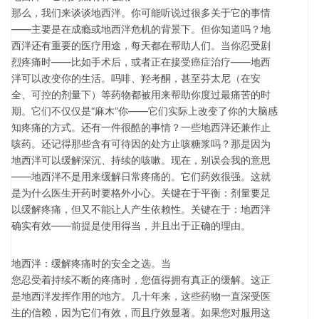
那么，我们来谈谈地西泮。你可能听说过很多关于它的事情
——主要是在成瘾或地西泮危机的背景下。但你知道吗？地
西泮还有重要的医疗用途，每天都在帮助人们。当你忍受剧
烈疼痛时——比如手术后，或者正在接受癌症治疗——地西
泮可以改变你的生活。吗啡、羟考酮，甚至芬太尼（在安
全、可控的剂量下）等药物都被用来帮助你度过最痛苦的时
期。它们不仅仅是“麻木”你——它们实际上改变了你的大脑感
知疼痛的方式。还有一件很酷的事情？一些地西泮还兼作止
咳药。还记得那些含有可待因的处方止咳糖浆吗？那是因为
地西泮可以缓解深沉、持续的咳嗽。现在，别误会我的意思
——地西泮不是用来缓解日常疼痛的。它们药效很强。这就
是为什么医生开药时要格外小心。关键在于平衡：剂量要足
以缓解疼痛，但又不能让人产生依赖性。关键在于：地西泮
确实有效——前提是使用得当，并且出于正确的理由。
地西泮：缓解疼痛时的安全之选。当
您忍受着持续不断的疼痛时，您值得拥有真正的缓解。这正
是地西泮发挥作用的地方。几十年来，这些药物一直深受医
生的信赖，因为它们有效，而且疗效显著。如果您对服用这