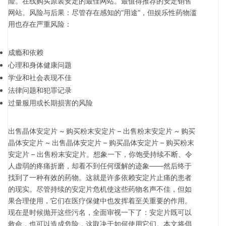
险。在线购买原装安定的最佳网站。最值得推荐的安定销售
网站。风险与后果：尽管存在感知的“用途”，但娱乐性药物滥
用也存在严重风险：
成瘾和依赖
心理和身体健康问题
学业和社会表现不佳
法律问题和犯罪记录
过量服用或长期损害的风险
出售晶体安定片 ~ 购买粉末安定片 – 出售粉末安定片 ~ 购买
晶体安定片 ~ 出售晶体安定片 – 购买晶体安定片 – 购买粉末
安定片 – 出售粉末安定片。想象一下，你饱受持续不断、令
人虚弱的疼痛折磨，却看不到任何缓解的迹象——然后终于
找到了一种有效的药物。这就是许多依赖安定片止痛的患者
的现实。尽管持续的安定片危机使这些药物名声不佳，但如
果合理使用，它们在医疗保健中也发挥着至关重要的作用。
现在是时候抛开这些污名，全面审视一下了：安定片既可以
救命，也可以造成危险，这取决于如何使用它们。本文将倡